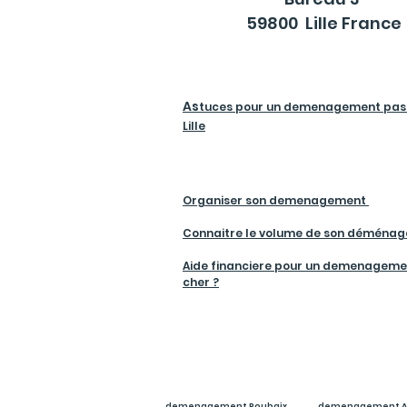
59800 Lille France
As
tuces pour un demenagement pas 
Lille
Organiser son demenagement
Connaitre le volume de son déména
Aide financiere pour un demenageme
cher ?
demenagement Roubaix
demenagement A