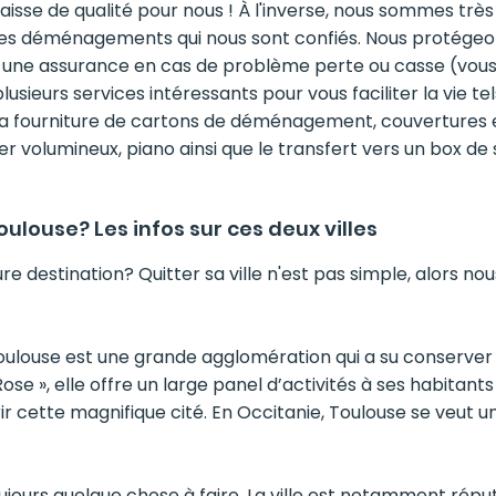
baisse de qualité pour nous ! À l'inverse, nous sommes très
des déménagements qui nous sont confiés. Nous protégeons
s une assurance en cas de problème perte ou casse (vou
plusieurs services intéressants pour vous faciliter la vie t
 fourniture de cartons de déménagement, couvertures et
r volumineux, piano ainsi que le transfert vers un box d
Toulouse? Les infos sur ces deux villes
e destination? Quitter sa ville n'est pas simple, alors nou
 Toulouse est une grande agglomération qui a su conserver
se », elle offre un large panel d’activités à ses habitants
cette magnifique cité. En Occitanie, Toulouse se veut un
toujours quelque chose à faire. La ville est notamment rép