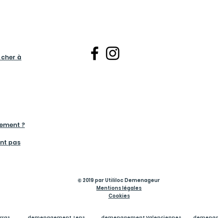
cher à
gement ?
nt pas
© 2019 par Utililoc Demenageur
Mentions légales
Cookies
rras
demenagement Lens
demenagement Valenciennes
demenag