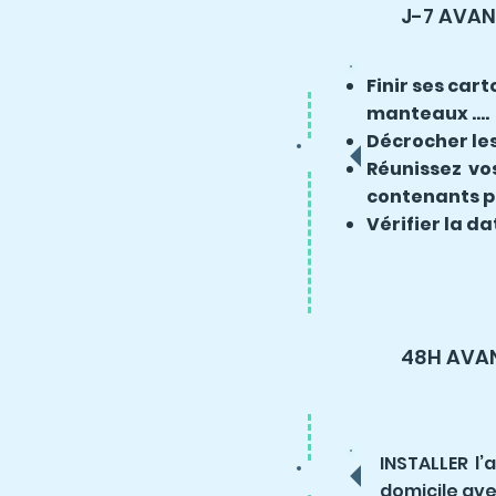
J-7 AVA
Finir ses cart
manteaux ….
Décrocher les
Réunissez vo
contenants pr
Vérifier la 
48H AVA
INSTALLER l’
domicile ave