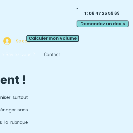
T: 06 47 25 59 69
Demandez un devis
Calculer mon Volume
Se connecter
Le Saviez-vous ?
Contact
nt !
niser surtout
ménager sans
 la rubrique