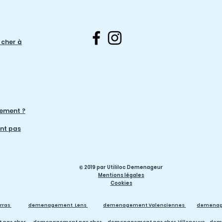
cher à
gement ?
nt pas
© 2019 par Utililoc Demenageur
Mentions légales
Cookies
rras
demenagement Lens
demenagement Valenciennes
demenag