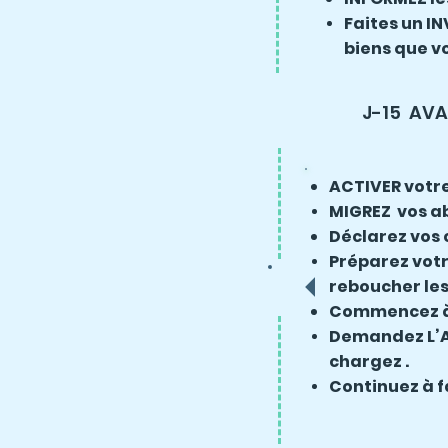
Faites un IN
biens que v
J-15 AV
ACTIVER votre
MIGREZ vos a
Déclarez vos
Préparez votre
reboucher les 
Commencez à v
Demandez L’AU
chargez .
Continuez à fa