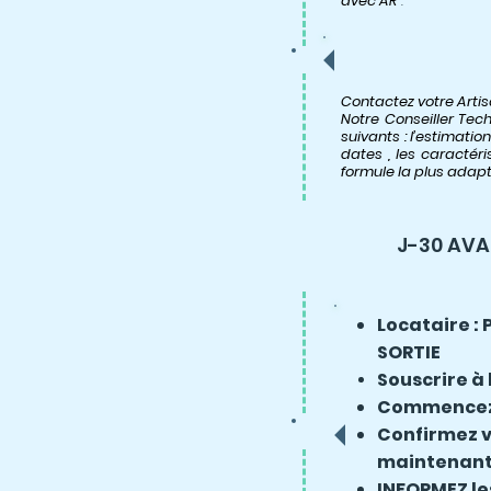
avec AR
.
Contactez votre Arti
Notre Conseiller Te
suivants : l’estimati
dates , les caractér
formule la plus adapt
J-30 AV
Locataire : 
SORTIE
Souscrire à
Commencez à
Confirmez 
maintenant 
INFORMEZ le