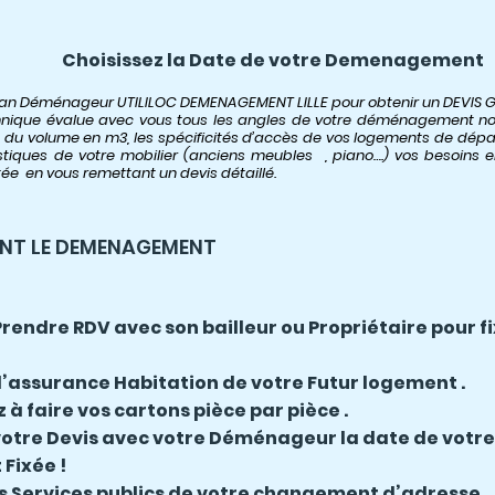
Choisissez la Date de votre Demenagement
san Déménageur UTILILOC DEMENAGEMENT LILLE pour obtenir un DEVIS G
chnique évalue avec vous tous les angles de votre déménagement n
on du volume en m3, les spécificités d’accès de vos logements de départ
istiques de votre mobilier (anciens meubles , piano….) vos besoins 
ée en vous remettant un devis détaillé.
ANT LE DEMENAGEMENT
Prendre RDV avec son bailleur ou Propriétaire pour fi
 l’assurance Habitation de votre Futur logement .
 faire vos cartons pièce par pièce .
votre Devis avec votre Déménageur la date de vot
Fixée !
s Services publics de votre changement d’adresse .