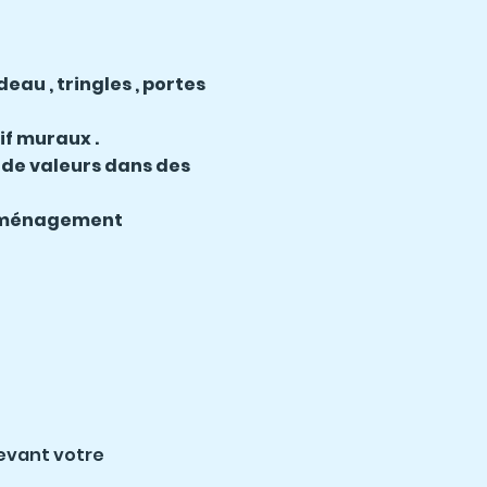
eau , tringles , portes
if muraux .
 de valeurs dans des
 Déménagement
devant votre