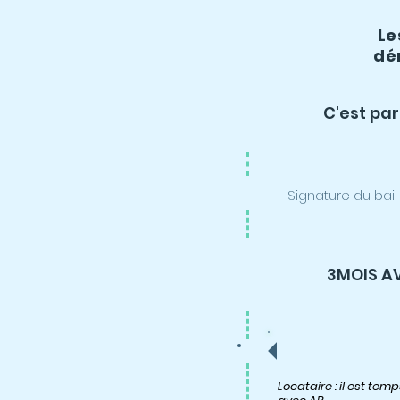
Le
dé
C'est part
Signature du bail
3MOIS A
Locataire : il est te