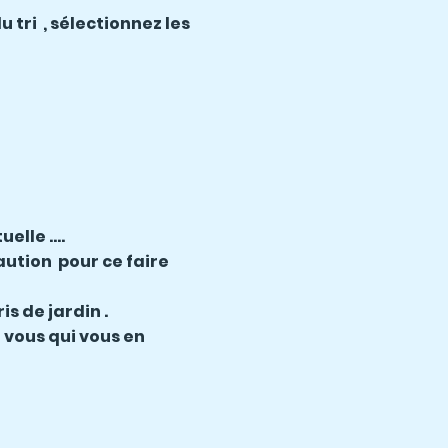
 tri , sélectionnez les
uelle ….
aution pour ce faire
s de jardin .
vous qui vous en