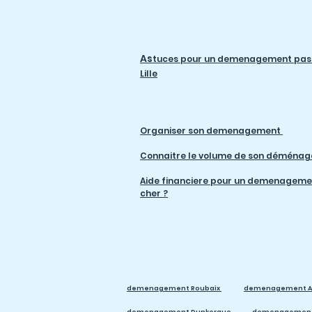
As
tuces pour un demenagement pas 
Lille
Organiser son demenagement
Connaitre le volume de son déména
Aide financiere pour un demenageme
cher ?
demenagement Roubaix
demenagement A